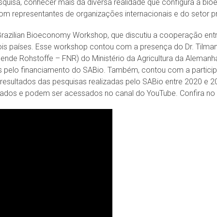
quisa, conhecer mais da diversa realidade que configura a bio
 representantes de organizações internacionais e do setor pr
azilian Bioeconomy Workshop, que discutiu a cooperação entre
s países. Esse workshop contou com a presença do Dr. Tilman
de Rohstoffe – FNR) do Ministério da Agricultura da Alemanha
s pelo financiamento do SABio. Também, contou com a participaç
s resultados das pesquisas realizadas pelo SABio entre 2020 e 
rados e podem ser acessados no canal do YouTube. Confira no l