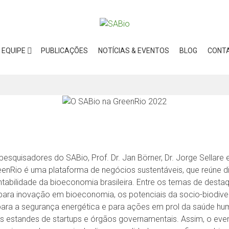
EQUIPE
PUBLICAÇÕES
NOTÍCIAS & EVENTOS
BLOG
CONT
esquisadores do SABio, Prof. Dr. Jan Börner, Dr. Jorge Sellare 
reenRio é uma plataforma de negócios sustentáveis, que reúne 
ntabilidade da bioeconomia brasileira. Entre os temas de dest
s para inovação em bioeconomia, os potenciais da socio-biodiver
para a segurança energética e para ações em prol da saúde huma
 os estandes de startups e órgãos governamentais. Assim, o ev