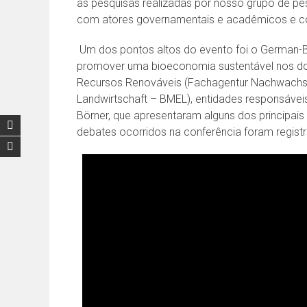
as pesquisas realizadas por nosso grupo de pes
com atores governamentais e acadêmicos e com
Um dos pontos altos do evento foi o German-Br
promover uma bioeconomia sustentável nos doi
Recursos Renováveis (Fachagentur Nachwachsen
Landwirtschaft – BMEL), entidades responsávei
Börner, que apresentaram alguns dos principai
debates ocorridos na conferência foram regist